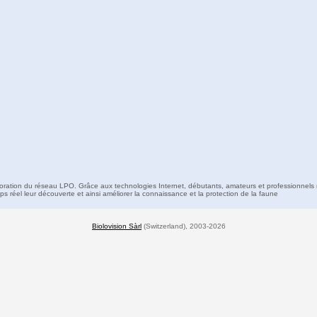
boration du réseau LPO. Grâce aux technologies Internet, débutants, amateurs et professionnels 
s réel leur découverte et ainsi améliorer la connaissance et la protection de la faune
Biolovision Sàrl
(Switzerland), 2003-2026