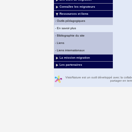
Connaître les migrateurs
Ressources et liens
-
Outils pédagogiques
-
En savoir plus
-
Bibliographie du site
-
Liens
-
Liens internationaux
La mission migration
Les partenaires
VisioNature est un outil développé avec la colla
partager en temp