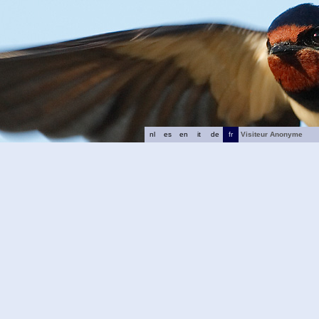
nl
es
en
it
de
fr
Visiteur Anonyme