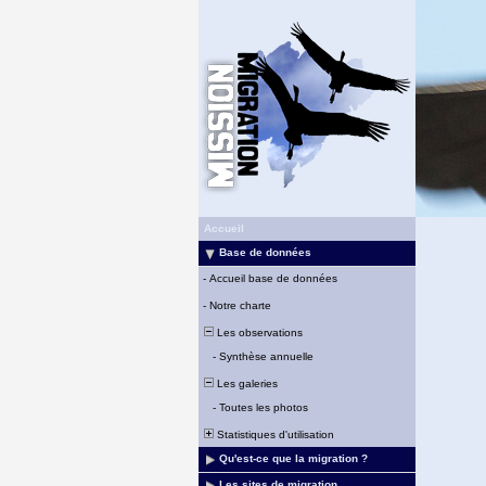
Accueil
Base de données
-
Accueil base de données
-
Notre charte
Les observations
-
Synthèse annuelle
Les galeries
-
Toutes les photos
Statistiques d'utilisation
Qu'est-ce que la migration ?
Les sites de migration