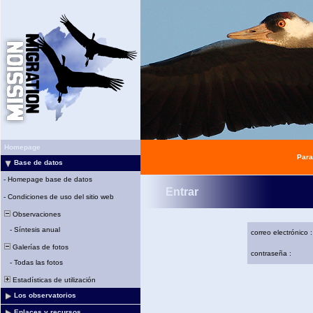
Homepage
Para
Base de datos
-
Homepage base de datos
Entrar
-
Condiciones de uso del sitio web
Observaciones
-
Síntesis anual
correo electrónico :
Galerías de fotos
contraseña :
-
Todas las fotos
Estadísticas de utilización
Los observatorios
Enlaces y recursos