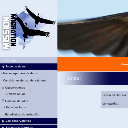
Homepage
Para
Base de datos
-
Homepage base de datos
Entrar
-
Condiciones de uso del sitio web
Observaciones
-
Síntesis anual
correo electrónico :
Galerías de fotos
contraseña :
-
Todas las fotos
Estadísticas de utilización
Los observatorios
Enlaces y recursos