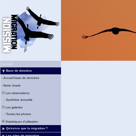
Accueil
Base de données
-
Accueil base de données
-
Notre charte
Les observations
-
Synthèse annuelle
Les galeries
-
Toutes les photos
Statistiques d'utilisation
Qu'est-ce que la migration ?
Les sites de migration