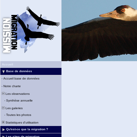
Accueil
Base de données
-
Accueil base de données
-
Notre charte
Les observations
-
Synthèse annuelle
Les galeries
-
Toutes les photos
Statistiques d'utilisation
Qu'est-ce que la migration ?
Les sites de migration