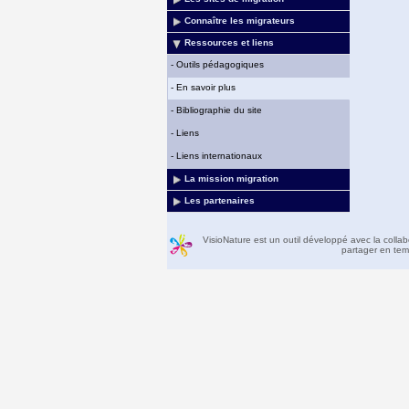
Connaître les migrateurs
Ressources et liens
-
Outils pédagogiques
-
En savoir plus
-
Bibliographie du site
-
Liens
-
Liens internationaux
La mission migration
Les partenaires
VisioNature est un outil développé avec la colla
partager en temp