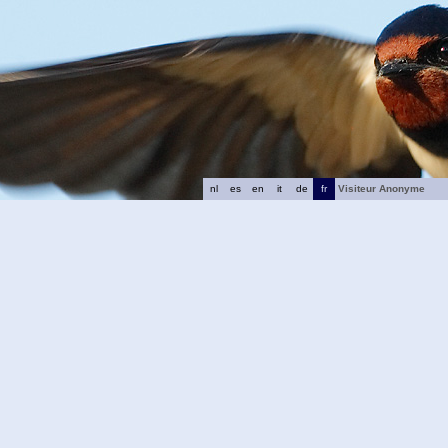
nl
es
en
it
de
fr
Visiteur Anonyme