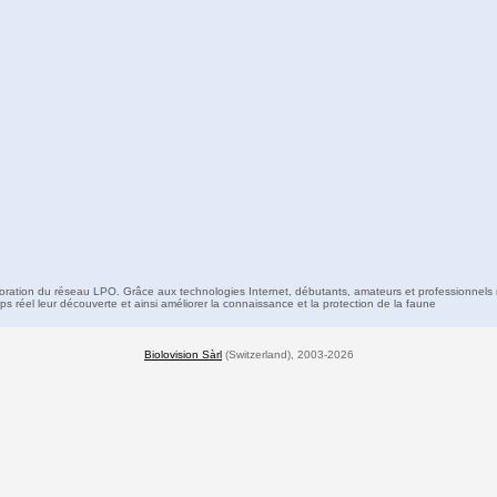
boration du réseau LPO. Grâce aux technologies Internet, débutants, amateurs et professionnels 
s réel leur découverte et ainsi améliorer la connaissance et la protection de la faune
Biolovision Sàrl
(Switzerland), 2003-2026