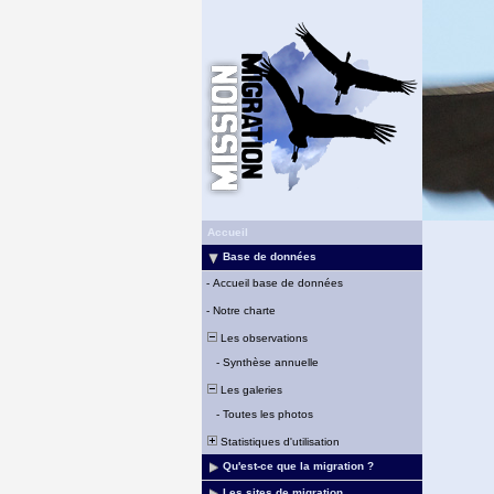
Accueil
Base de données
-
Accueil base de données
-
Notre charte
Les observations
-
Synthèse annuelle
Les galeries
-
Toutes les photos
Statistiques d'utilisation
Qu'est-ce que la migration ?
Les sites de migration