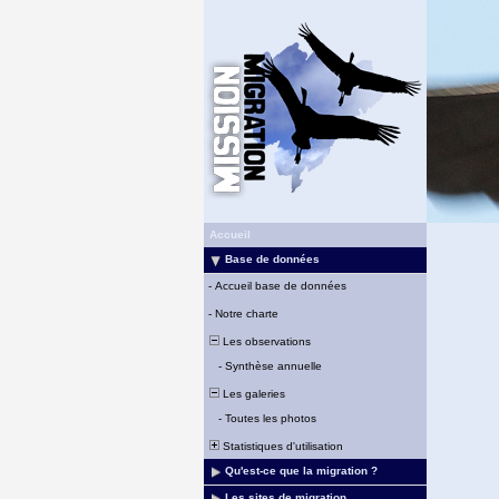
Accueil
Base de données
-
Accueil base de données
-
Notre charte
Les observations
-
Synthèse annuelle
Les galeries
-
Toutes les photos
Statistiques d'utilisation
Qu'est-ce que la migration ?
Les sites de migration