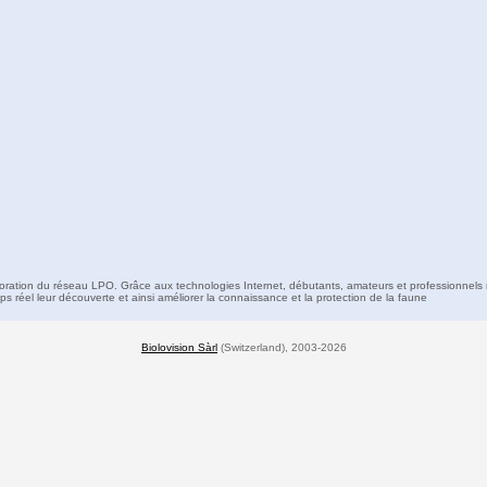
boration du réseau LPO. Grâce aux technologies Internet, débutants, amateurs et professionnels 
s réel leur découverte et ainsi améliorer la connaissance et la protection de la faune
Biolovision Sàrl
(Switzerland), 2003-2026