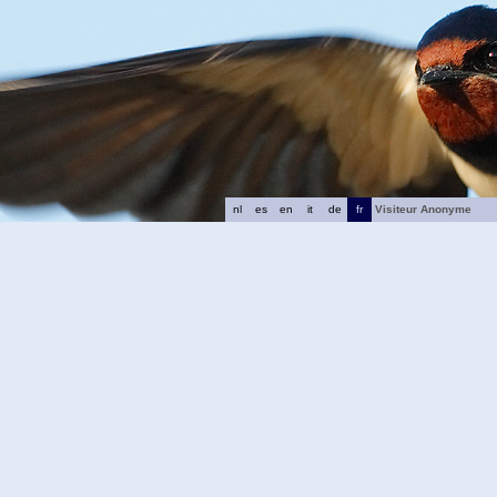
nl
es
en
it
de
fr
Visiteur Anonyme