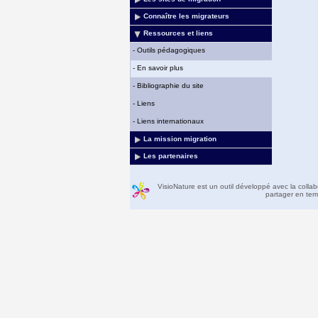
Connaître les migrateurs
Ressources et liens
-
Outils pédagogiques
-
En savoir plus
-
Bibliographie du site
-
Liens
-
Liens internationaux
La mission migration
Les partenaires
VisioNature est un outil développé avec la colla
partager en temp