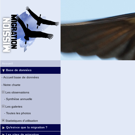
Accueil
Base de données
-
Accueil base de données
-
Notre charte
Les observations
-
Synthèse annuelle
Les galeries
-
Toutes les photos
Statistiques d'utilisation
Qu'est-ce que la migration ?
Les sites de migration