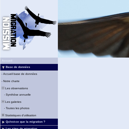
Accueil
Base de données
-
Accueil base de données
-
Notre charte
Les observations
-
Synthèse annuelle
Les galeries
-
Toutes les photos
Statistiques d'utilisation
Qu'est-ce que la migration ?
Les sites de migration