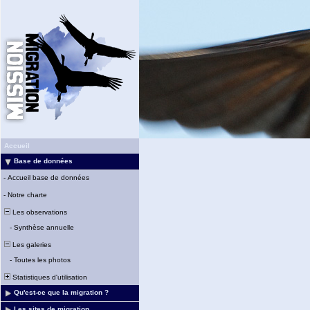
Accueil
Base de données
-
Accueil base de données
-
Notre charte
Les observations
-
Synthèse annuelle
Les galeries
-
Toutes les photos
Statistiques d'utilisation
Qu'est-ce que la migration ?
Les sites de migration