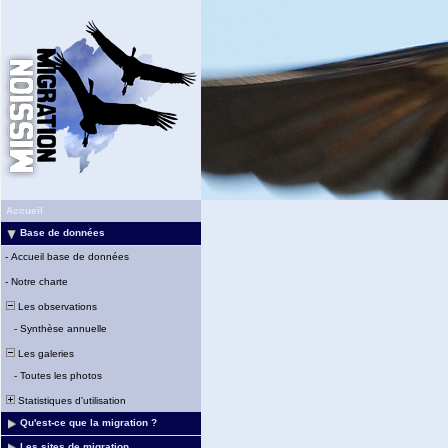
Accueil
Base de données
-
Accueil base de données
-
Notre charte
Les observations
-
Synthèse annuelle
Les galeries
-
Toutes les photos
Statistiques d'utilisation
Qu'est-ce que la migration ?
Les sites de migration