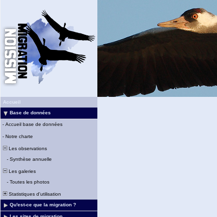
Accueil
Base de données
-
Accueil base de données
-
Notre charte
Les observations
-
Synthèse annuelle
Les galeries
-
Toutes les photos
Statistiques d'utilisation
Qu'est-ce que la migration ?
Les sites de migration