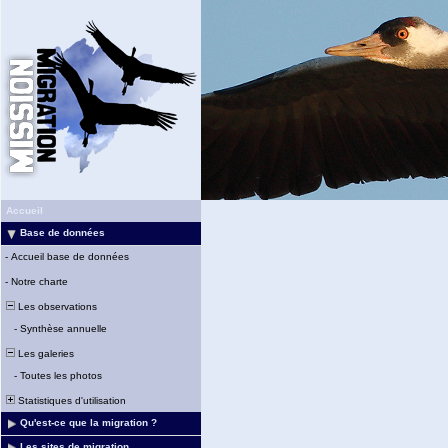
Accueil
Base de données
-
Accueil base de données
-
Notre charte
Les observations
-
Synthèse annuelle
Les galeries
-
Toutes les photos
Statistiques d'utilisation
Qu'est-ce que la migration ?
Les sites de migration