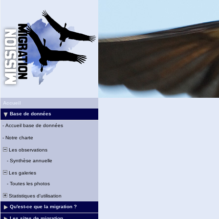
Accueil
Base de données
-
Accueil base de données
-
Notre charte
Les observations
-
Synthèse annuelle
Les galeries
-
Toutes les photos
Statistiques d'utilisation
Qu'est-ce que la migration ?
Les sites de migration