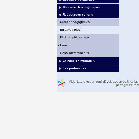
Connaître les migrateurs
Ressources et liens
-
Outils pédagogiques
-
En savoir plus
-
Bibliographie du site
-
Liens
-
Liens internationaux
La mission migration
Les partenaires
VisioNature est un outil développé avec la colla
partager en temp