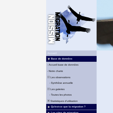
Accueil
Base de données
-
Accueil base de données
-
Notre charte
Les observations
-
Synthèse annuelle
Les galeries
-
Toutes les photos
Statistiques d'utilisation
Qu'est-ce que la migration ?
Les sites de migration