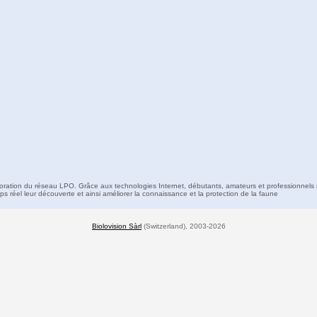
boration du réseau LPO. Grâce aux technologies Internet, débutants, amateurs et professionnels 
s réel leur découverte et ainsi améliorer la connaissance et la protection de la faune
Biolovision Sàrl
(Switzerland), 2003-2026