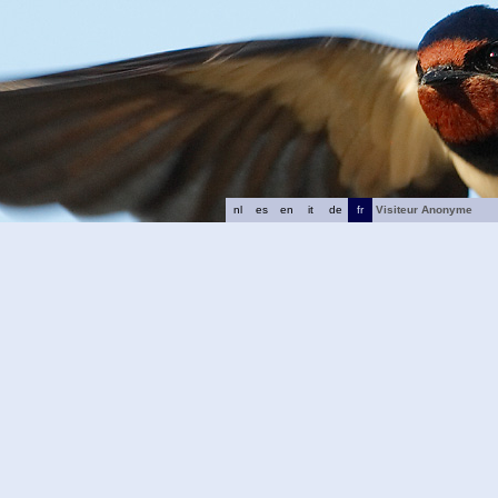
nl
es
en
it
de
fr
Visiteur Anonyme