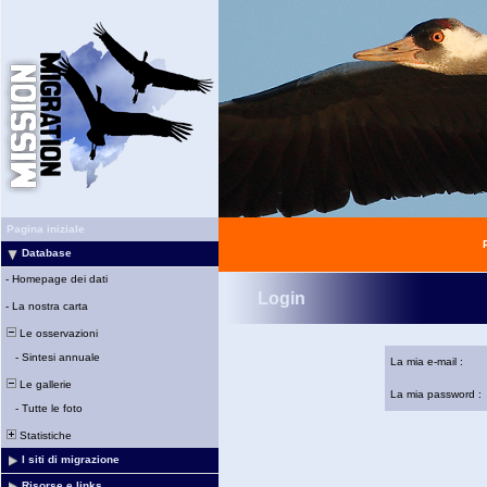
Pagina iniziale
Database
-
Homepage dei dati
Login
-
La nostra carta
Le osservazioni
-
Sintesi annuale
La mia e-mail :
Le gallerie
La mia password :
-
Tutte le foto
Statistiche
I siti di migrazione
Risorse e links