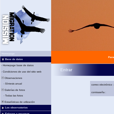
Homepage
Para
Base de datos
-
Homepage base de datos
Entrar
-
Condiciones de uso del sitio web
Observaciones
-
Síntesis anual
correo electrónico :
Galerías de fotos
contraseña :
-
Todas las fotos
Estadísticas de utilización
Los observatorios
Enlaces y recursos