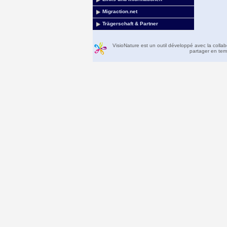
Migraction.net
Trägerschaft & Partner
VisioNature est un outil développé avec la colla
partager en temp