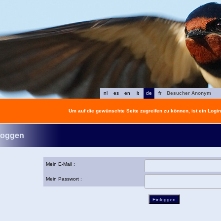
nl
es
en
it
de
fr
Besucher Anonym
Um auf die gewünschte Seite zugreifen zu können, ist ein Login 
loggen
Mein E-Mail :
Mein Passwort :