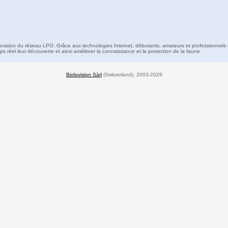
boration du réseau LPO. Grâce aux technologies Internet, débutants, amateurs et professionnels 
s réel leur découverte et ainsi améliorer la connaissance et la protection de la faune
Biolovision Sàrl
(Switzerland), 2003-2026