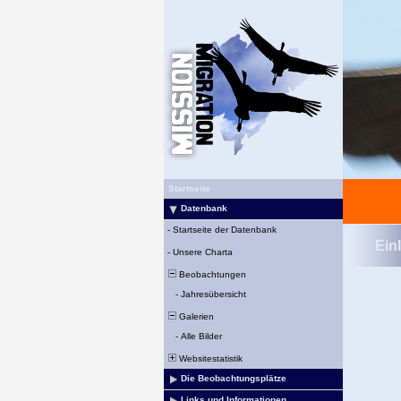
Startseite
Datenbank
-
Startseite der Datenbank
Ein
-
Unsere Charta
Beobachtungen
-
Jahresübersicht
Galerien
-
Alle Bilder
Websitestatistik
Die Beobachtungsplätze
Links und Informationen