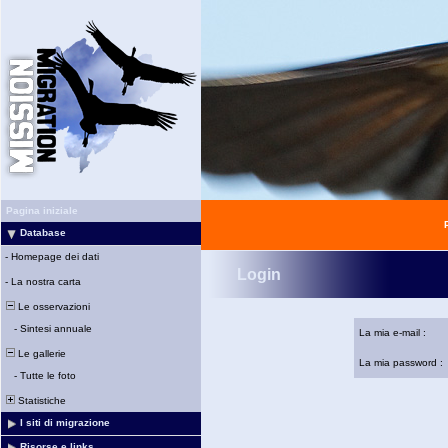
Pagina iniziale
Database
-
Homepage dei dati
Login
-
La nostra carta
Le osservazioni
-
Sintesi annuale
La mia e-mail :
Le gallerie
La mia password :
-
Tutte le foto
Statistiche
I siti di migrazione
Risorse e links