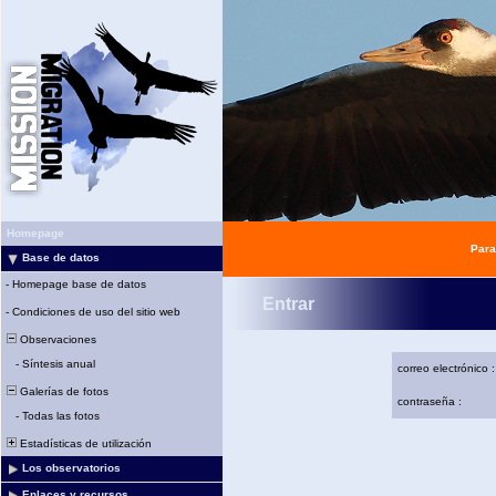
Homepage
Para
Base de datos
-
Homepage base de datos
Entrar
-
Condiciones de uso del sitio web
Observaciones
-
Síntesis anual
correo electrónico :
Galerías de fotos
contraseña :
-
Todas las fotos
Estadísticas de utilización
Los observatorios
Enlaces y recursos