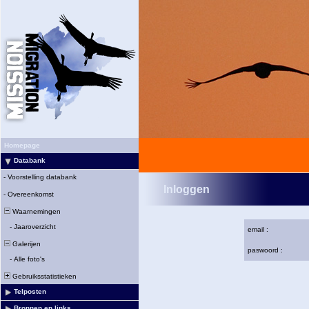
Homepage
Databank
-
Voorstelling databank
Inloggen
-
Overeenkomst
Waarnemingen
-
Jaaroverzicht
email :
Galerijen
paswoord :
-
Alle foto's
Gebruiksstatistieken
Telposten
Bronnen en links