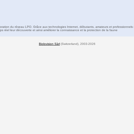
boration du réseau LPO. Grâce aux technologies Internet, débutants, amateurs et professionnels 
s réel leur découverte et ainsi améliorer la connaissance et la protection de la faune
Biolovision Sàrl
(Switzerland), 2003-2026