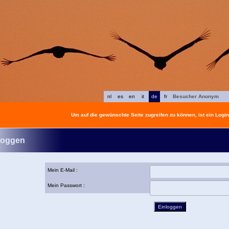
nl
es
en
it
de
fr
Besucher Anonym
Um auf die gewünschte Seite zugreifen zu können, ist ein Login 
loggen
Mein E-Mail :
Mein Passwort :