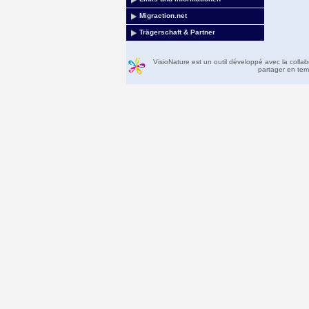
Migraction.net
Trägerschaft & Partner
VisioNature est un outil développé avec la colla
partager en temp