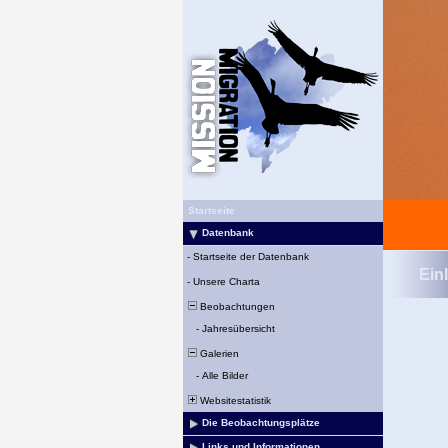
Startseite
Datenbank
-
Startseite der Datenbank
Ein
-
Unsere Charta
Beobachtungen
-
Jahresübersicht
Galerien
-
Alle Bilder
Websitestatistik
Die Beobachtungsplätze
Links und Informationen