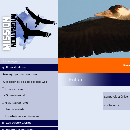
Homepage
Para
Base de datos
-
Homepage base de datos
Entrar
-
Condiciones de uso del sitio web
Observaciones
-
Síntesis anual
correo electrónico :
Galerías de fotos
contraseña :
-
Todas las fotos
Estadísticas de utilización
Los observatorios
Enlaces y recursos