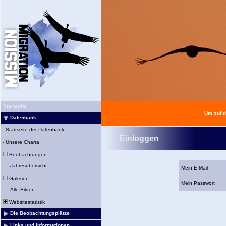
Startseite
Um auf d
Datenbank
-
Startseite der Datenbank
Einloggen
-
Unsere Charta
Beobachtungen
-
Jahresübersicht
Mein E-Mail :
Galerien
Mein Passwort :
-
Alle Bilder
Websitestatistik
Die Beobachtungsplätze
Links und Informationen