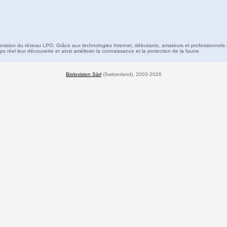
boration du réseau LPO. Grâce aux technologies Internet, débutants, amateurs et professionnels 
s réel leur découverte et ainsi améliorer la connaissance et la protection de la faune
Biolovision Sàrl
(Switzerland), 2003-2026