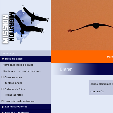
Homepage
Para
Base de datos
-
Homepage base de datos
Entrar
-
Condiciones de uso del sitio web
Observaciones
-
Síntesis anual
correo electrónico :
Galerías de fotos
contraseña :
-
Todas las fotos
Estadísticas de utilización
Los observatorios
Enlaces y recursos