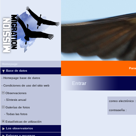
Homepage
Para
Base de datos
-
Homepage base de datos
Entrar
-
Condiciones de uso del sitio web
Observaciones
-
Síntesis anual
correo electrónico :
Galerías de fotos
contraseña :
-
Todas las fotos
Estadísticas de utilización
Los observatorios
Enlaces y recursos