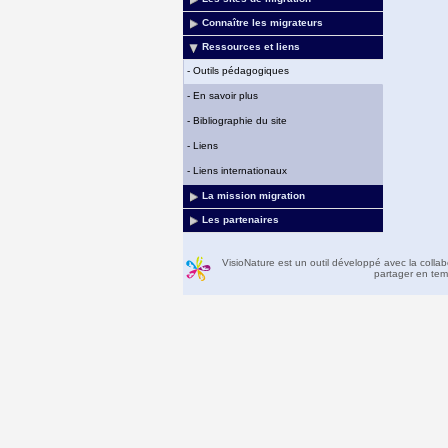
Connaître les migrateurs
Ressources et liens
-
Outils pédagogiques
-
En savoir plus
-
Bibliographie du site
-
Liens
-
Liens internationaux
La mission migration
Les partenaires
VisioNature est un outil développé avec la colla
partager en temp