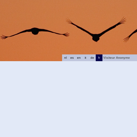
nl
es
en
it
de
fr
Visiteur Anonyme