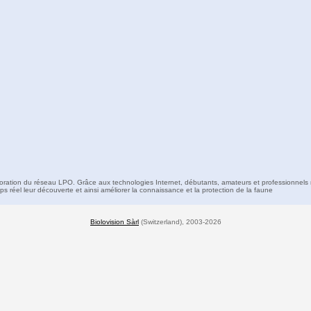
boration du réseau LPO. Grâce aux technologies Internet, débutants, amateurs et professionnels 
s réel leur découverte et ainsi améliorer la connaissance et la protection de la faune
Biolovision Sàrl
(Switzerland), 2003-2026