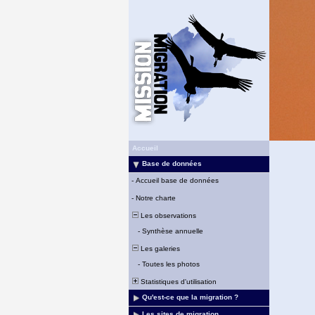
Accueil
Base de données
-
Accueil base de données
-
Notre charte
Les observations
-
Synthèse annuelle
Les galeries
-
Toutes les photos
Statistiques d'utilisation
Qu'est-ce que la migration ?
Les sites de migration