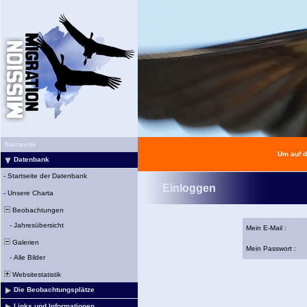
Startseite
Um auf d
Datenbank
-
Startseite der Datenbank
Einloggen
-
Unsere Charta
Beobachtungen
-
Jahresübersicht
Mein E-Mail :
Galerien
Mein Passwort :
-
Alle Bilder
Websitestatistik
Die Beobachtungsplätze
Links und Informationen