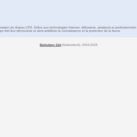
boration du réseau LPO. Grâce aux technologies Internet, débutants, amateurs et professionnels 
s réel leur découverte et ainsi améliorer la connaissance et la protection de la faune
Biolovision Sàrl
(Switzerland), 2003-2026