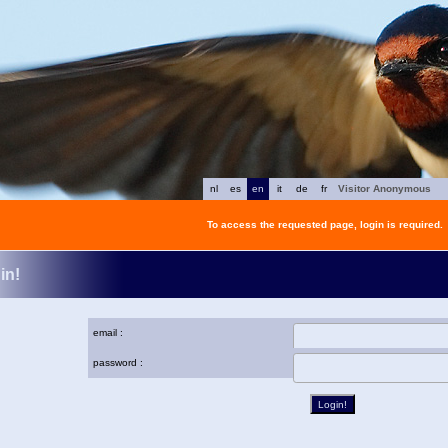
nl
es
en
it
de
fr
Visitor Anonymous
To access the requested page, login is required.
in!
email :
password :