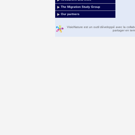
The Migration Study Group
Our partners
VisioNature est un outil développé avec la colla
partager en temp