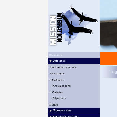
Homepage
Data base
-
Homepage data base
Log
-
Our charter
Sightings
-
Annual reports
Galleries
-
All pictures
Stats
Migration sites
Resources and links