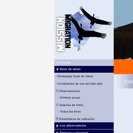
Homepage
Base de datos
-
Homepage base de datos
Ent
-
Condiciones de uso del sitio web
Observaciones
-
Síntesis anual
Galerías de fotos
-
Todas las fotos
Estadísticas de utilización
Los observatorios
Enlaces y recursos