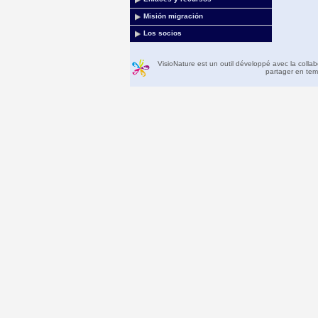
Misión migración
Los socios
VisioNature est un outil développé avec la colla
partager en temp