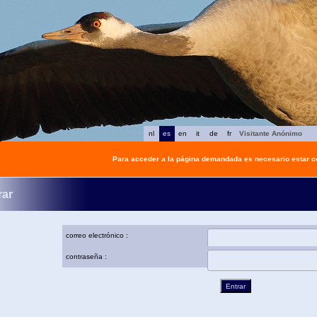
nl
es
en
it
de
fr
Visitante Anónimo
Para acceder a la página demandada es necesario estar 
rar
correo electrónico :
contraseña :