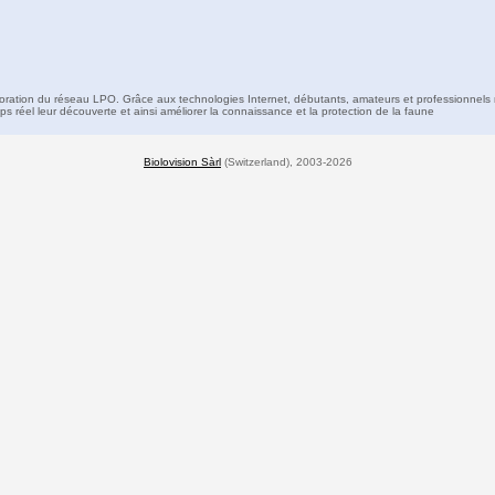
boration du réseau LPO. Grâce aux technologies Internet, débutants, amateurs et professionnels 
s réel leur découverte et ainsi améliorer la connaissance et la protection de la faune
Biolovision Sàrl
(Switzerland), 2003-2026