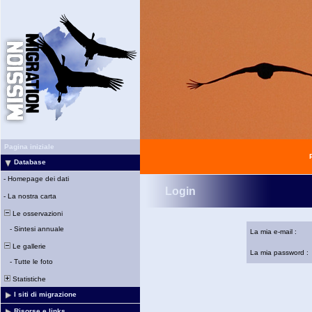
Pagina iniziale
Database
-
Homepage dei dati
Login
-
La nostra carta
Le osservazioni
-
Sintesi annuale
La mia e-mail :
Le gallerie
La mia password :
-
Tutte le foto
Statistiche
I siti di migrazione
Risorse e links