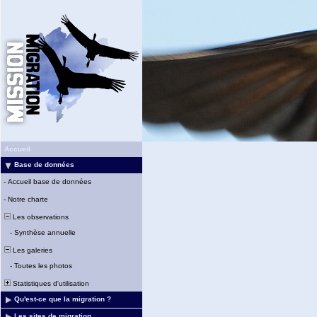
Accueil
Base de données
-
Accueil base de données
-
Notre charte
Les observations
-
Synthèse annuelle
Les galeries
-
Toutes les photos
Statistiques d'utilisation
Qu'est-ce que la migration ?
Les sites de migration