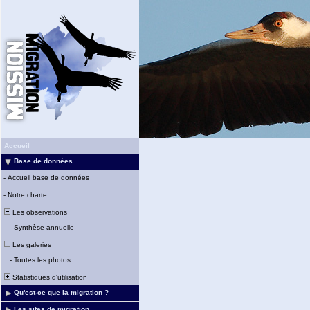
Accueil
Base de données
-
Accueil base de données
-
Notre charte
Les observations
-
Synthèse annuelle
Les galeries
-
Toutes les photos
Statistiques d'utilisation
Qu'est-ce que la migration ?
Les sites de migration