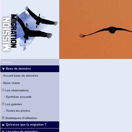
Accueil
Base de données
-
Accueil base de données
-
Notre charte
Les observations
-
Synthèse annuelle
Les galeries
-
Toutes les photos
Statistiques d'utilisation
Qu'est-ce que la migration ?
Les sites de migration