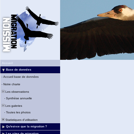
Accueil
Base de données
-
Accueil base de données
-
Notre charte
Les observations
-
Synthèse annuelle
Les galeries
-
Toutes les photos
Statistiques d'utilisation
Qu'est-ce que la migration ?
Les sites de migration