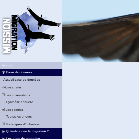
Accueil
Base de données
-
Accueil base de données
-
Notre charte
Les observations
-
Synthèse annuelle
Les galeries
-
Toutes les photos
Statistiques d'utilisation
Qu'est-ce que la migration ?
Les sites de migration