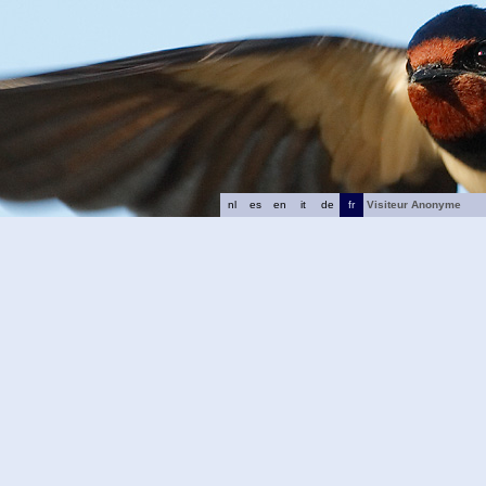
nl
es
en
it
de
fr
Visiteur Anonyme