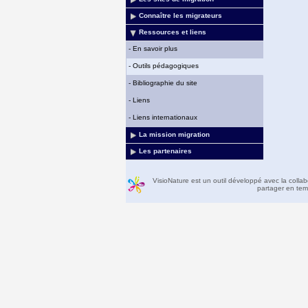
Connaître les migrateurs
Ressources et liens
-
En savoir plus
-
Outils pédagogiques
-
Bibliographie du site
-
Liens
-
Liens internationaux
La mission migration
Les partenaires
VisioNature est un outil développé avec la colla
partager en temp