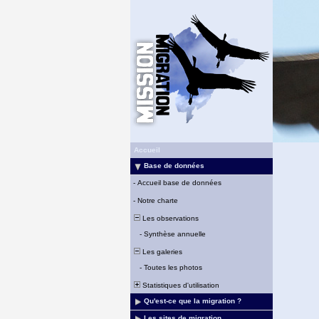
Accueil
Base de données
-
Accueil base de données
-
Notre charte
Les observations
-
Synthèse annuelle
Les galeries
-
Toutes les photos
Statistiques d'utilisation
Qu'est-ce que la migration ?
Les sites de migration