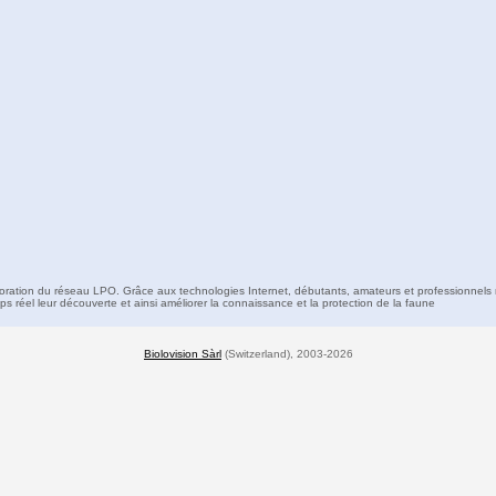
boration du réseau LPO. Grâce aux technologies Internet, débutants, amateurs et professionnels 
s réel leur découverte et ainsi améliorer la connaissance et la protection de la faune
Biolovision Sàrl
(Switzerland), 2003-2026