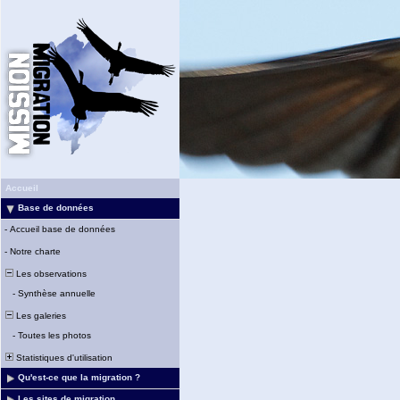
Accueil
Base de données
-
Accueil base de données
-
Notre charte
Les observations
-
Synthèse annuelle
Les galeries
-
Toutes les photos
Statistiques d'utilisation
Qu'est-ce que la migration ?
Les sites de migration