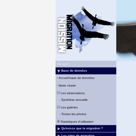
Accueil
Base de données
-
Accueil base de données
-
Notre charte
Les observations
-
Synthèse annuelle
Les galeries
-
Toutes les photos
Statistiques d'utilisation
Qu'est-ce que la migration ?
Les sites de migration