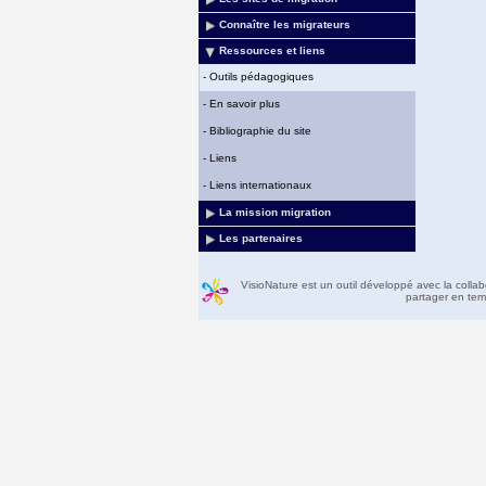
Connaître les migrateurs
Ressources et liens
-
Outils pédagogiques
-
En savoir plus
-
Bibliographie du site
-
Liens
-
Liens internationaux
La mission migration
Les partenaires
VisioNature est un outil développé avec la colla
partager en temp