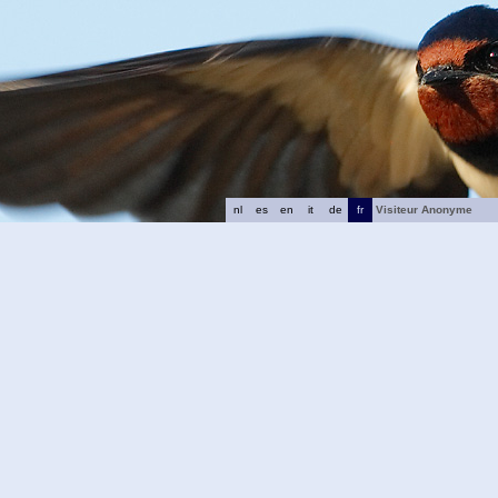
nl
es
en
it
de
fr
Visiteur Anonyme