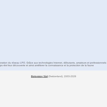
boration du réseau LPO. Grâce aux technologies Internet, débutants, amateurs et professionnels 
s réel leur découverte et ainsi améliorer la connaissance et la protection de la faune
Biolovision Sàrl
(Switzerland), 2003-2026