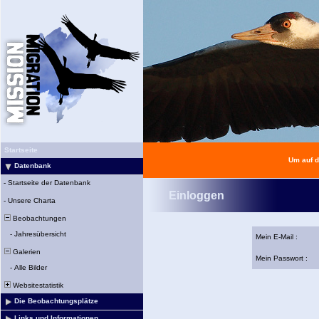
Startseite
Um auf d
Datenbank
-
Startseite der Datenbank
Einloggen
-
Unsere Charta
Beobachtungen
-
Jahresübersicht
Mein E-Mail :
Galerien
Mein Passwort :
-
Alle Bilder
Websitestatistik
Die Beobachtungsplätze
Links und Informationen