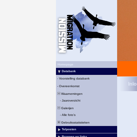
Homepage
Databank
-
Voorstelling databank
Inl
-
Overeenkomst
Waarnemingen
-
Jaaroverzicht
Galerijen
-
Alle foto's
Gebruiksstatistieken
Telposten
Bronnen en links