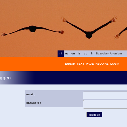
nl
es
en
it
de
fr
Bezoeker Anoniem
ERROR_TEXT_PAGE_REQUIRE_LOGIN
oggen
email :
paswoord :