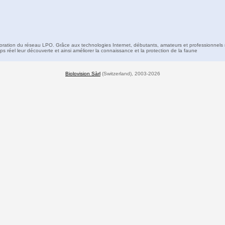
boration du réseau LPO. Grâce aux technologies Internet, débutants, amateurs et professionnels 
s réel leur découverte et ainsi améliorer la connaissance et la protection de la faune
Biolovision Sàrl
(Switzerland), 2003-2026