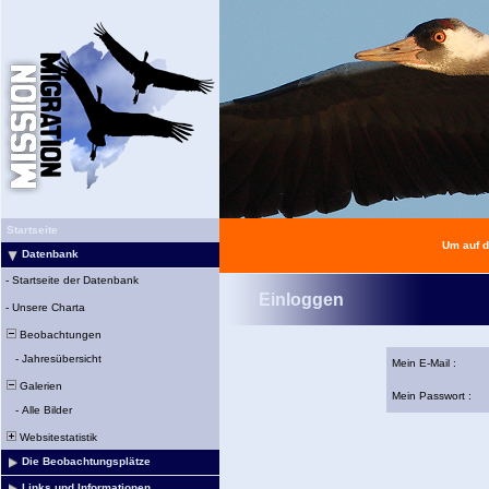
Startseite
Um auf d
Datenbank
-
Startseite der Datenbank
Einloggen
-
Unsere Charta
Beobachtungen
-
Jahresübersicht
Mein E-Mail :
Galerien
Mein Passwort :
-
Alle Bilder
Websitestatistik
Die Beobachtungsplätze
Links und Informationen