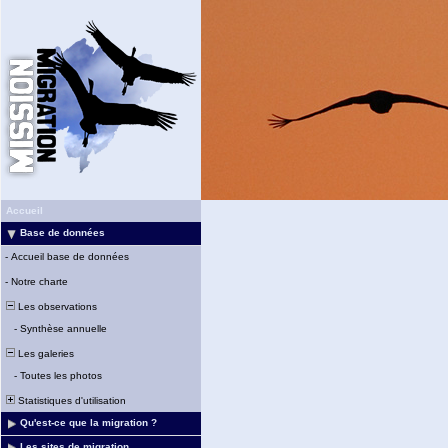
Accueil
Base de données
-
Accueil base de données
-
Notre charte
Les observations
-
Synthèse annuelle
Les galeries
-
Toutes les photos
Statistiques d'utilisation
Qu'est-ce que la migration ?
Les sites de migration