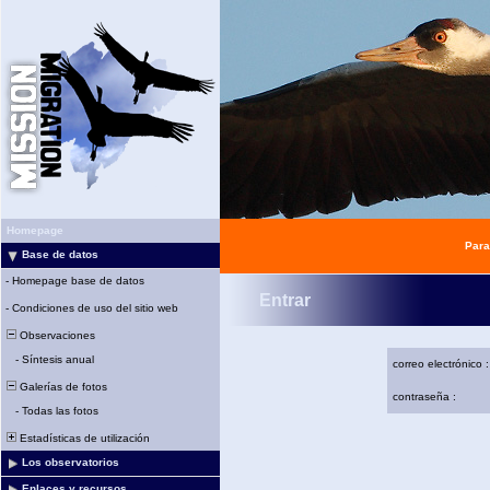
Homepage
Para
Base de datos
-
Homepage base de datos
Entrar
-
Condiciones de uso del sitio web
Observaciones
-
Síntesis anual
correo electrónico :
Galerías de fotos
contraseña :
-
Todas las fotos
Estadísticas de utilización
Los observatorios
Enlaces y recursos