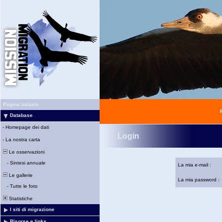
Pagina iniziale
Database
-
Homepage dei dati
Login
-
La nostra carta
Le osservazioni
-
Sintesi annuale
La mia e-mail :
Le gallerie
La mia password :
-
Tutte le foto
Statistiche
I siti di migrazione
Risorse e links