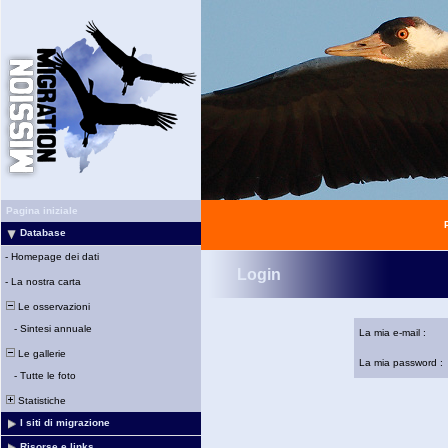
Pagina iniziale
Database
-
Homepage dei dati
Login
-
La nostra carta
Le osservazioni
-
Sintesi annuale
La mia e-mail :
Le gallerie
La mia password :
-
Tutte le foto
Statistiche
I siti di migrazione
Risorse e links