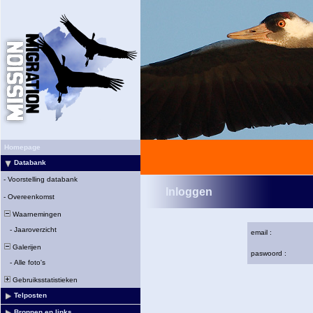
Homepage
Databank
-
Voorstelling databank
Inloggen
-
Overeenkomst
Waarnemingen
-
Jaaroverzicht
email :
Galerijen
paswoord :
-
Alle foto's
Gebruiksstatistieken
Telposten
Bronnen en links