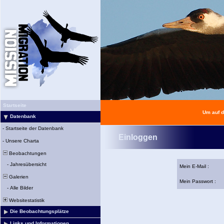
Startseite
Um auf d
Datenbank
-
Startseite der Datenbank
Einloggen
-
Unsere Charta
Beobachtungen
-
Jahresübersicht
Mein E-Mail :
Galerien
Mein Passwort :
-
Alle Bilder
Websitestatistik
Die Beobachtungsplätze
Links und Informationen