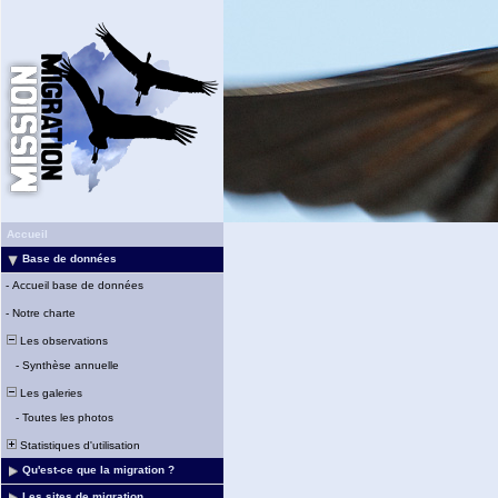
Accueil
Base de données
-
Accueil base de données
-
Notre charte
Les observations
-
Synthèse annuelle
Les galeries
-
Toutes les photos
Statistiques d'utilisation
Qu'est-ce que la migration ?
Les sites de migration